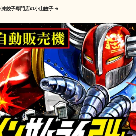
冷凍餃子専門店の小山餃子
➜