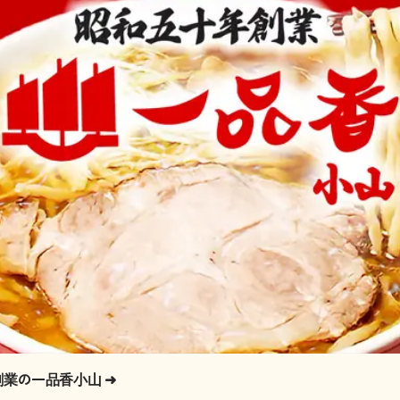
創業の一品香小山
➜