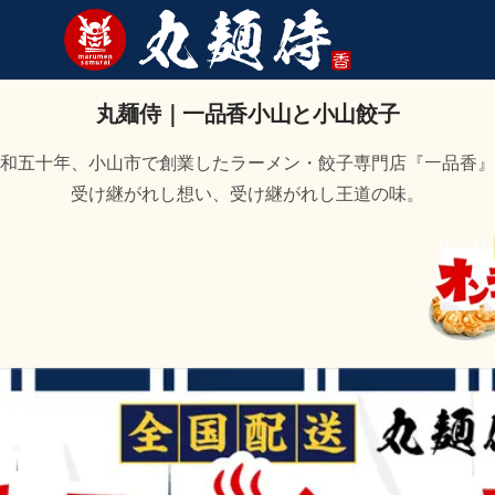
丸麺侍｜一品香小山と小山餃子
和五十年、小山市で創業したラーメン・餃子専門店『一品香』
受け継がれし想い、受け継がれし王道の味。