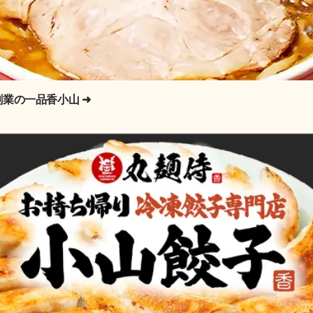
創業の一品香小山
➜