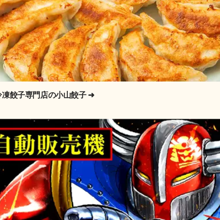
冷凍餃子専門店の小山餃子
➜